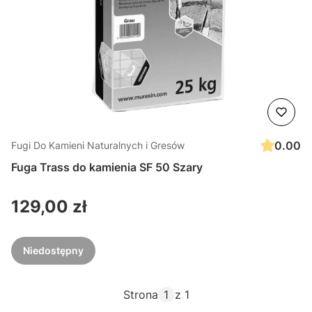
0.00
Fugi Do Kamieni Naturalnych i Gresów
Fuga Trass do kamienia SF 50 Szary
Cena
129,00 zł
Niedostępny
Strona
z 1