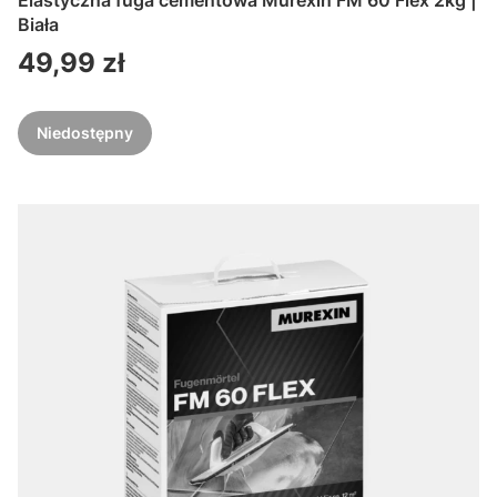
Elastyczna fuga cementowa Murexin FM 60 Flex 2kg |
Biała
Cena
49,99 zł
Niedostępny