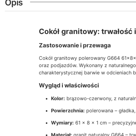
Opis
Cokół granitowy: trwałość 
Zastosowanie i przewaga
Cokół granitowy polerowany G664 61x8x1
oraz podjazdów. Wykonany z naturalnego g
charakterystycznej barwie w odcieniach b
Wygląd i właściwości
Kolor:
brązowo-czerwony, z natural
Powierzchnia:
polerowana – gładka,
Wymiary:
61 × 8 × 1 cm – precyzyjn
Materiał:
granit naturalny G664 – trw