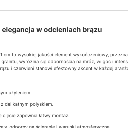
i elegancja w odcieniach brązu
 cm to wysokiej jakości element wykończeniowy, przezna
ranitu, wyróżnia się odpornością na mróz, wilgoć i inten
rązu i czerwieni stanowi efektowny akcent w każdej aranża
nym użyleniem.
 z delikatnym połyskiem.
e cięcie zapewnia łatwy montaż.
ały, odporny na ścieranie i warunki atmosferyczne.