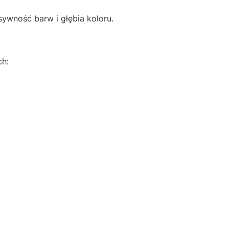
sywność barw i głębia koloru.
ch: