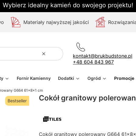
Wybierz idealny kamień do swojego projektu!
wo
Materiały najwyższej jakości
Rozwiązania
kontakt@brukbudstone.pl
Wyczyść
Szukaj
+48 604 843 967
ty
Fornir Kamienny
Dodatki
Ogród
Promocje
lerowany G664 61x8x1 cm
Cokół granitowy polerowa
Bestseller
Cokół granitowy polerowany G664 61x8x1 