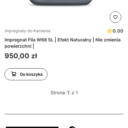
0.00
Impregnaty do Kamienia
Impregnat Fila W68 5L | Efekt Naturalny | Nie zmienia
powierzchni |
Cena
950,00 zł
Do koszyka
Strona
z 1