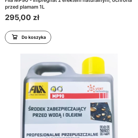
Fila MP90 - impregnat z efektem naturalnym, ochrona
przed plamam 1L
Cena
295,00 zł
Do koszyka