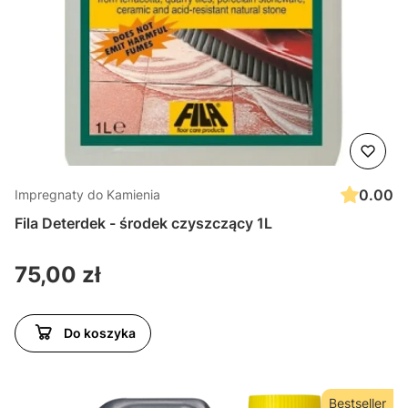
0.00
Impregnaty do Kamienia
Fila Deterdek - środek czyszczący 1L
Cena
75,00 zł
Do koszyka
Bestseller