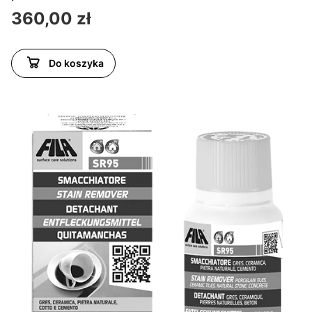
Cena
360,00 zł
Do koszyka