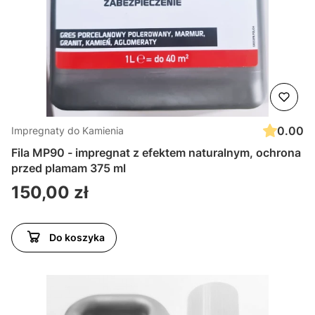
0.00
Impregnaty do Kamienia
Fila MP90 - impregnat z efektem naturalnym, ochrona
przed plamam 375 ml
Cena
150,00 zł
Do koszyka