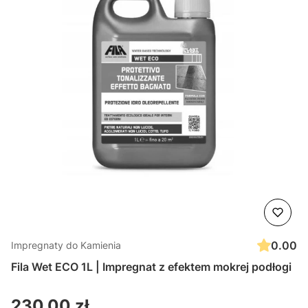
0.00
Impregnaty do Kamienia
Fila Wet ECO 1L | Impregnat z efektem mokrej podłogi
Cena
230,00 zł