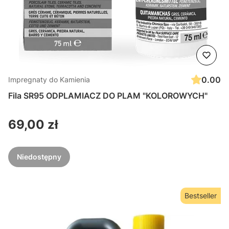
0.00
Impregnaty do Kamienia
Fila SR95 ODPLAMIACZ DO PLAM "KOLOROWYCH"
Cena
69,00 zł
Niedostępny
Bestseller