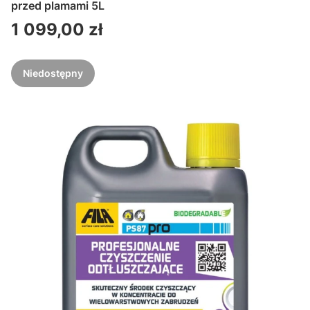
przed plamami 5L
Cena
1 099,00 zł
Niedostępny