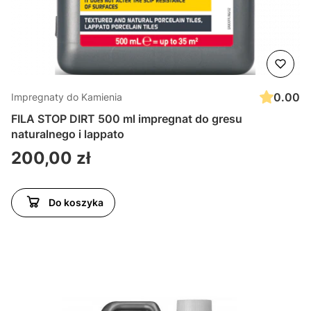
0.00
Impregnaty do Kamienia
FILA STOP DIRT 500 ml impregnat do gresu
naturalnego i lappato
Cena
200,00 zł
Do koszyka