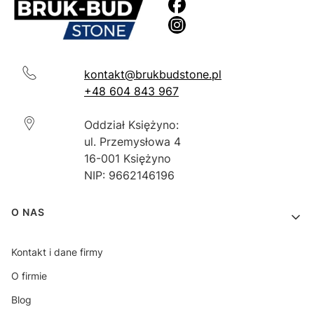
kontakt@brukbudstone.pl
+48 604 843 967
Oddział Księżyno:
ul. Przemysłowa 4
16-001 Księżyno
NIP: 9662146196
Linki w stopce
O NAS
Kontakt i dane firmy
O firmie
Blog