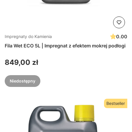
0.00
Impregnaty do Kamienia
Fila Wet ECO 5L | Impregnat z efektem mokrej podłogi
Cena
849,00 zł
Niedostępny
Bestseller