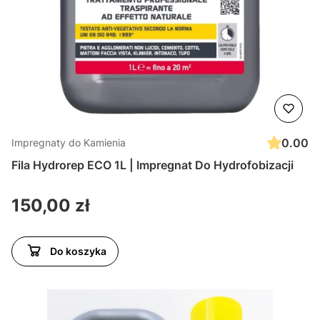
0.00
Impregnaty do Kamienia
Fila Hydrorep ECO 1L | Impregnat Do Hydrofobizacji
Cena
150,00 zł
Do koszyka