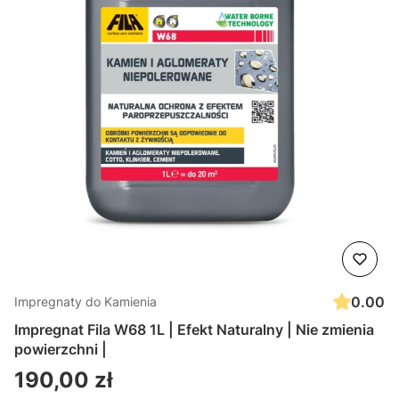
0.00
Impregnaty do Kamienia
Impregnat Fila W68 1L | Efekt Naturalny | Nie zmienia
powierzchni |
Cena
190,00 zł