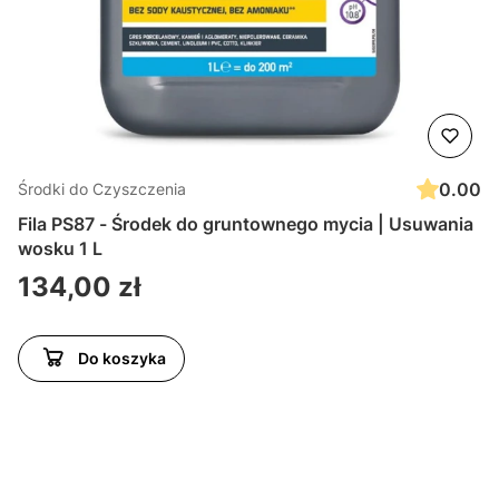
0.00
Środki do Czyszczenia
Fila PS87 - Środek do gruntownego mycia | Usuwania
wosku 1 L
Cena
134,00 zł
Do koszyka