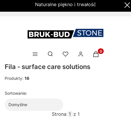
Naturalne piękno i trwałość
Produkty w kosz
Otwórz wyszukiwarkę
Fila - surface care solutions
Produkty:
16
Lista produktów
Sortowanie:
Domyślne
Strona
z 1