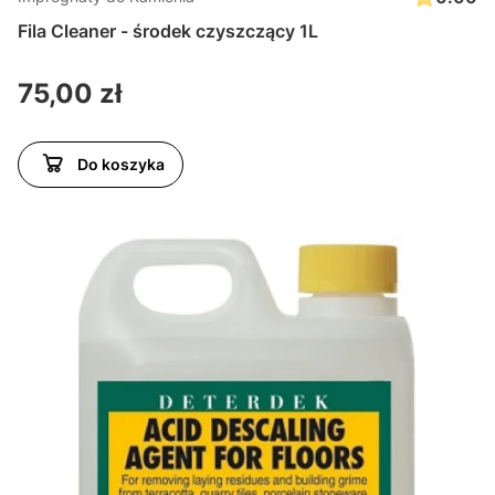
Fila Cleaner - środek czyszczący 1L
Cena
75,00 zł
Do koszyka