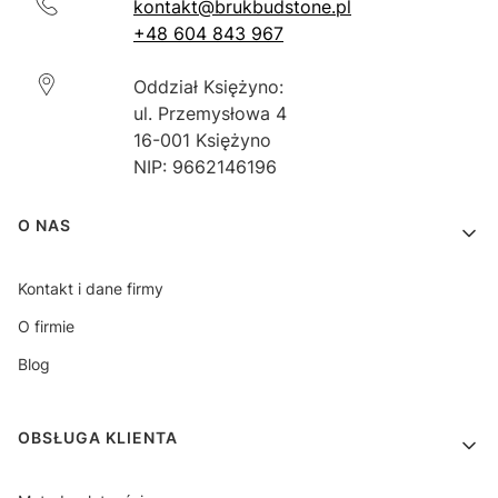
kontakt@brukbudstone.pl
+48 604 843 967
Oddział Księżyno:
ul. Przemysłowa 4
16-001 Księżyno
NIP: 9662146196
Linki w stopce
O NAS
Kontakt i dane firmy
O firmie
Blog
OBSŁUGA KLIENTA