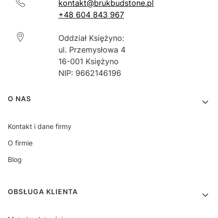
kontakt@brukbudstone.pl
+48 604 843 967
Oddział Księżyno:
ul. Przemysłowa 4
16-001 Księżyno
NIP: 9662146196
Linki w stopce
O NAS
Kontakt i dane firmy
O firmie
Blog
OBSŁUGA KLIENTA